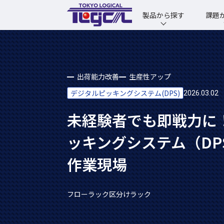
製品から探す
課題
出荷能力改善
生産性アップ
デジタルピッキングシステム(DPS)
2026.03.02
未経験者でも即戦力に
ッキングシステム（DP
作業現場
フローラック
区分けラック