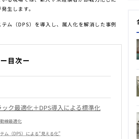
が発生します。
テム（DPS）を導入し、属人化を解消した事例
ー目次ー
ック最適化＋DPS導入による標準化
る動線最適化
テム（DPS）による“見える化”