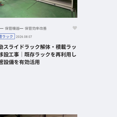
保管機器
保管効率改善
管ラック
2026.08.07
動スライドラック解体・積載ラッ
移設工事｜既存ラックを再利用し
管設備を有効活用