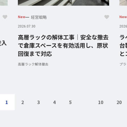
経営戦略
New
New
2026.07.30
2026
高層ラックの解体工事｜安全な撤去
ラ
进入
で倉庫スペースを有効活用し、原状
台
回復まで対応
と
高層ラック
解体撤去
プラ
1
2
3
4
5
10
20