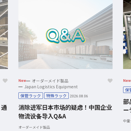
オーダーメイド製品
New
New
Japan Logistics Equipment
保
保管ラック
特殊ラック
2026.08.06
部
｜通
消除进军日本市场的疑虑！中国企业
ー
物流设备导入Q&A
中量
オーダーメイド製品