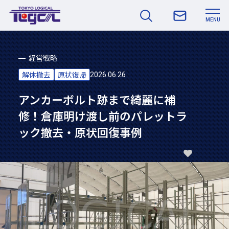
MENU
経営戦略
解体撤去
原状復帰
2026.06.26
アンカーボルト跡まで綺麗に補
修！倉庫明け渡し前のパレットラ
ック撤去・原状回復事例