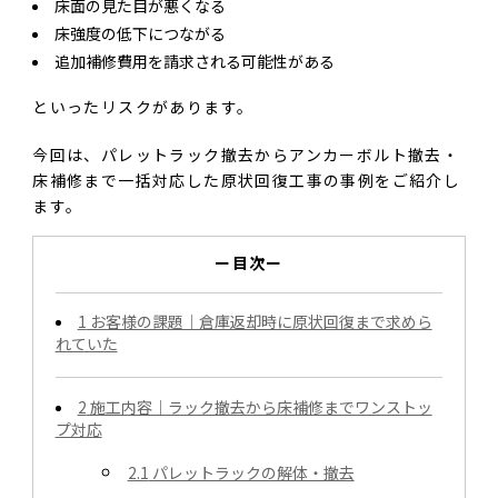
床面の見た目が悪くなる
床強度の低下につながる
追加補修費用を請求される可能性がある
といったリスクがあります。
今回は、パレットラック撤去からアンカーボルト撤去・
床補修まで一括対応した原状回復工事の事例をご紹介し
ます。
ー目次ー
1
お客様の課題｜倉庫返却時に原状回復まで求めら
れていた
2
施工内容｜ラック撤去から床補修までワンストッ
プ対応
2.1
パレットラックの解体・撤去