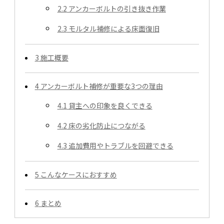
2.2
アンカーボルトの引き抜き作業
2.3
モルタル補修による床面復旧
3
施工概要
4
アンカーボルト補修が重要な3つの理由
4.1
貸主への印象を良くできる
4.2
床の劣化防止につながる
4.3
追加費用やトラブルを回避できる
5
こんなケースにおすすめ
6
まとめ