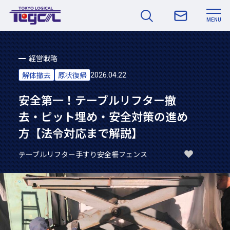
MENU
経営戦略
解体撤去
原状復帰
2026.04.22
安全第一！テーブルリフター撤
去・ピット埋め・安全対策の進め
方【法令対応まで解説】
テーブルリフター
手すり
安全柵フェンス