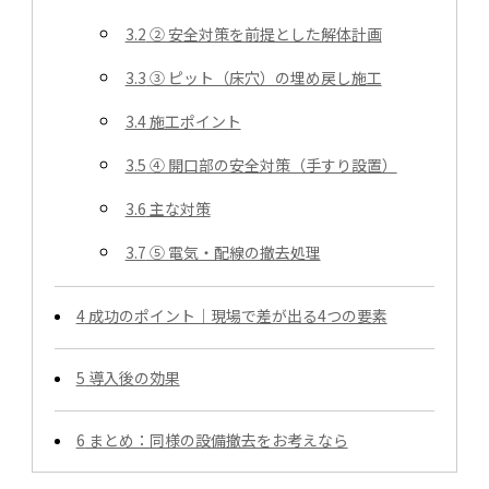
3.2
② 安全対策を前提とした解体計画
3.3
③ ピット（床穴）の埋め戻し施工
3.4
施工ポイント
3.5
④ 開口部の安全対策（手すり設置）
3.6
主な対策
3.7
⑤ 電気・配線の撤去処理
4
成功のポイント｜現場で差が出る4つの要素
5
導入後の効果
6
まとめ：同様の設備撤去をお考えなら