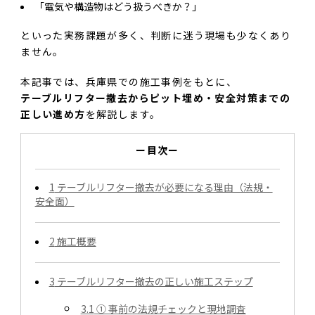
「電気や構造物はどう扱うべきか？」
といった実務課題が多く、判断に迷う現場も少なくあり
ません。
本記事では、兵庫県での施工事例をもとに、
テーブルリフター撤去からピット埋め・安全対策までの
正しい進め方
を解説します。
ー目次ー
1
テーブルリフター撤去が必要になる理由（法規・
安全面）
2
施工概要
3
テーブルリフター撤去の正しい施工ステップ
3.1
① 事前の法規チェックと現地調査