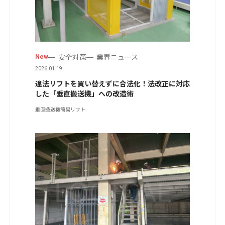
安全対策
業界ニュース
New
2026.01.19
違法リフトを買い替えずに合法化！法改正に対応
した「垂直搬送機」への改造術
垂直搬送機
簡易リフト