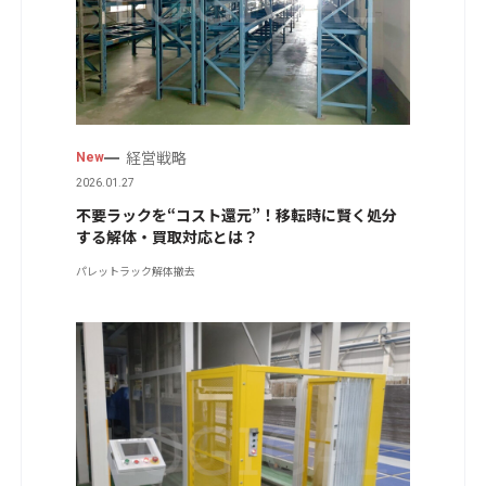
経営戦略
New
2026.01.27
不要ラックを“コスト還元”！移転時に賢く処分
する解体・買取対応とは？
パレットラック
解体撤去