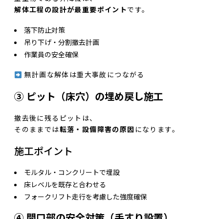
解体工程の設計が最重要ポイント
です。
落下防止対策
吊り下げ・分割撤去計画
作業員の安全確保
無計画な解体は重大事故につながる
③ ピット（床穴）の埋め戻し施工
撤去後に残るピットは、
そのままでは
転落・設備障害の原因
になります。
施工ポイント
モルタル・コンクリートで埋設
床レベルを既存と合わせる
フォークリフト走行を考慮した強度確保
④ 開口部の安全対策（手すり設置）