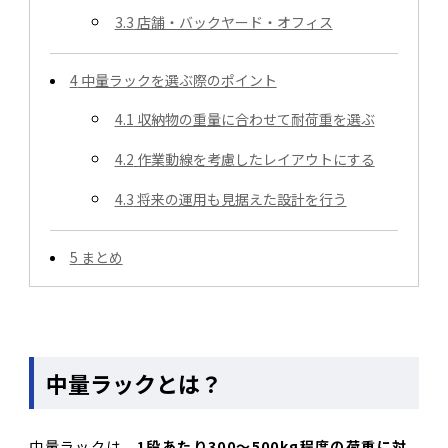
3.3
店舗・バックヤード・オフィス
4
中量ラックを選ぶ際のポイント
4.1
収納物の重量に合わせて耐荷重を選ぶ
4.2
作業動線を考慮したレイアウトにする
4.3
将来の運用も見据えた設計を行う
5
まとめ
中量ラックとは？
中量ラックは、
1段あたり300～500kg程度の荷重に対