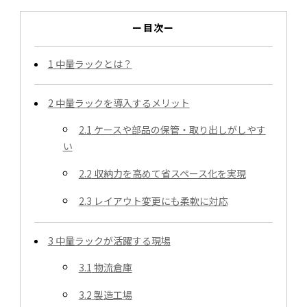
ー目次ー
1
中量ラックとは？
2
中量ラックを導入するメリット
2.1
ケースや部品の保管・取り出しがしやす
い
2.2
収納力を高めて省スペース化を実現
2.3
レイアウト変更にも柔軟に対応
3
中量ラックが活躍する現場
3.1
物流倉庫
3.2
製造工場