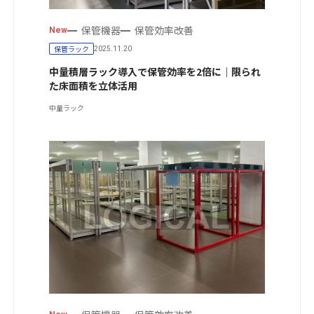
保管機器
保管効率改善
New
保管ラック
2025.11.20
中量積層ラック導入で保管効率を2倍に｜限られ
た床面積を立体活用
中量ラック