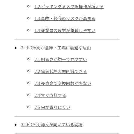
1.2
ピッキングミスや誤操作が増える
1.3
事故・怪我のリスクが高まる
1.4
従業員の疲労が蓄積しやすい
2
LED照明が倉庫・工場に最適な理由
2.1
明るさが均一で見やすい
2.2
電気代を大幅削減できる
2.3
長寿命で交換回数が少ない
2.4
すぐ点灯する
2.5
虫が寄りにくい
3
LED照明導入が向いている現場