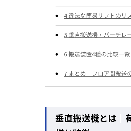
4
違法な簡易リフトのリ
5
垂直搬送機・バーチレ
6
搬送装置4種の比較一覧
7
まとめ｜フロア間搬送
垂直搬送機とは｜