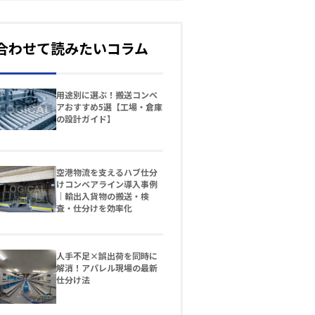
合わせて読みたいコラム
用途別に選ぶ！搬送コンベ
アおすすめ5選【工場・倉庫
の設計ガイド】
空港物流を支えるハブ仕分
けコンベアライン導入事例
｜輸出入貨物の搬送・検
査・仕分けを効率化
人手不足×誤出荷を同時に
解消！アパレル現場の最新
仕分け法