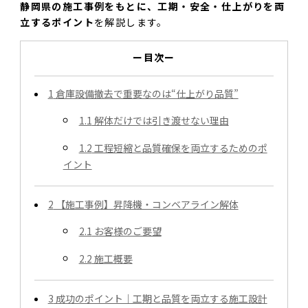
静岡県の施工事例をもとに、工期・安全・仕上がりを両
立するポイント
を解説します。
ー目次ー
1
倉庫設備撤去で重要なのは“仕上がり品質”
1.1
解体だけでは引き渡せない理由
1.2
工程短縮と品質確保を両立するためのポ
イント
2
【施工事例】昇降機・コンベアライン解体
2.1
お客様のご要望
2.2
施工概要
3
成功のポイント｜工期と品質を両立する施工設計