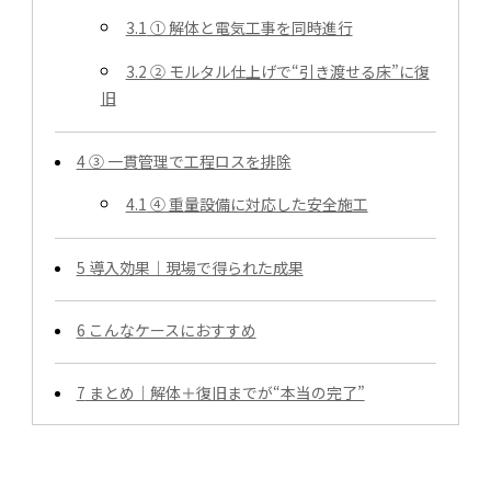
3.1
① 解体と電気工事を同時進行
3.2
② モルタル仕上げで“引き渡せる床”に復
旧
4
③ 一貫管理で工程ロスを排除
4.1
④ 重量設備に対応した安全施工
5
導入効果｜現場で得られた成果
6
こんなケースにおすすめ
7
まとめ｜解体＋復旧までが“本当の完了”