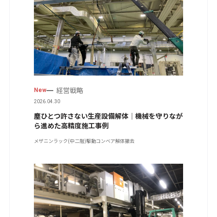
経営戦略
New
2026.04.30
塵ひとつ許さない生産設備解体｜機械を守りなが
ら進めた高精度施工事例
メザニンラック(中二階)
駆動コンベア
解体撤去