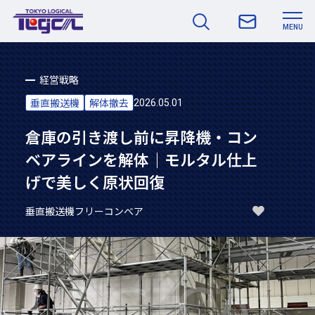
MENU
経営戦略
垂直搬送機
解体撤去
2026.05.01
倉庫の引き渡し前に昇降機・コン
ベアラインを解体｜モルタル仕上
げで美しく原状回復
垂直搬送機
フリーコンベア