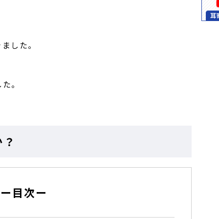
きました。
した。
か？
ー目次ー