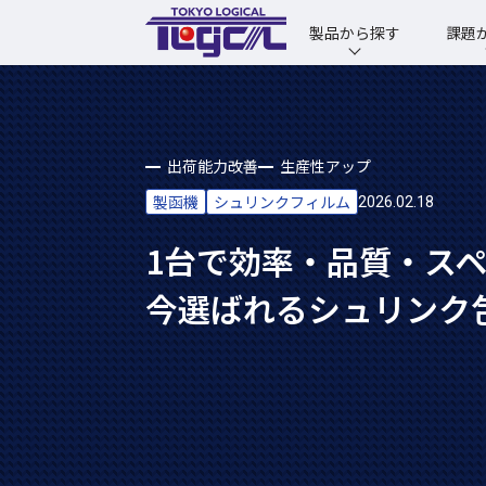
製品から探す
課題
出荷能力改善
生産性アップ
製函機
シュリンクフィルム
2026.02.18
1台で効率・品質・ス
今選ばれるシュリンク