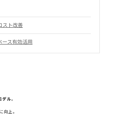
コスト改善
ペース有効活用
モデル
。
倍に向上。