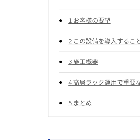
1
お客様の要望
2
この設備を導入するこ
3
施工概要
4
高層ラック運用で重要
5
まとめ