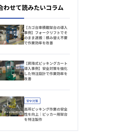
合わせて読みたいコラム
【カゴ台車積載架台の導入
事例】フォークリフトでそ
のまま運搬｜積み替え不要
で作業効率を改善
【昇降式ピッキングカート
導入事例】安全対策を強化
した特注設計で作業効率を
改善
安全対策
高所ピッキング作業の安全
性を向上｜ピッカー用架台
を特注製作