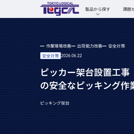
製品から探す
課題
作業環境改善
出荷能力改善
安全対策
安全対策
2026.06.22
ピッカー架台設置工事
の安全なピッキング作
ピッキング架台