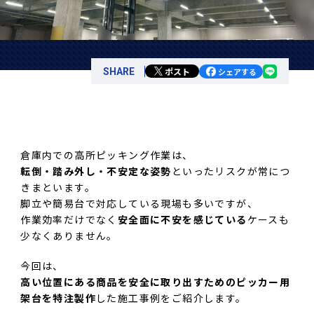
ポスト
SHARE
シェアする
倉庫内での高所ピッキング作業は、
転倒・踏み外し・不安定な姿勢
といったリスクが常につ
きまといます。
脚立や簡易台で対応している現場も多いですが、
作業効率だけでなく
安全面に不安を感じている
ケースも
少なくありません。
今回は、
高い位置にある商品を安全に取り出すためのピッカー用
架台を特注製作
した施工事例をご紹介します。