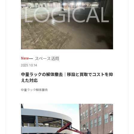
スペース活用
New
2025.10.14
中量ラックの解体撤去｜移設と買取でコストを抑
えた対応
中量ラック
解体撤去