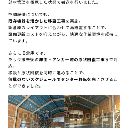
部材管理を徹底した状態で搬送を行いました。
空調設備についても、
既存機器を活かした移設工事
を実施。
新倉庫のレイアウトに合わせて再設置することで、
設備更新コストを抑えながら、快適な作業環境を維持し
ています。
さらに旧倉庫では、
ラック撤去後の
床面・アンカー跡の原状回復工事
まで対
応。
移設と原状回復を同時に進めることで、
無駄のないスケジュールでセンター移転を完了
させるこ
とができました。