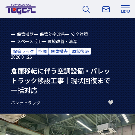
MENU
保管機器
保管効率改善
安全対策
スペース活用
環境改善・清潔
保管ラック
空調
解体撤去
原状復帰
2026.01.26
倉庫移転に伴う空調設備・パレッ
トラック移設工事｜現状回復まで
一括対応
パレットラック