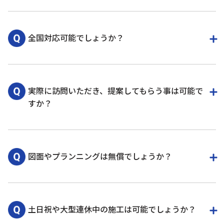
株式会社ロジカルは物流機器の専門商社で、倉庫や
工場、事務所など物流に関わるあらゆるお困りごと
全国対応可能でしょうか？
を解決する会社です。
「こんなことも相談してもいいのかな？」とお悩み
の方は、まずは一度お問い合わせください。
はい。弊社は東京・大阪に支店がありますので、お
ロジカルの紹介動画も合わせてご覧いただければ、
客様に近い支店の営業担当が対応させていただきま
実際に訪問いただき、提案してもらう事は可能で
事業内容が簡単にお分かりいただけます。
す。
すか？
紹介動画
はい、ご訪問させていただきます。
図面やプランニングは無償でしょうか？
営業図面、プランニングは無料です。内容にご納得
いただいた場合ご契約とさせていただきますので、
土日祝や大型連休中の施工は可能でしょうか？
まずはお気軽にご相談ください。