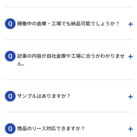
年中可能です。ただし、混み合うこともあるため、
なるべく余裕をもってご連絡いただくと、お客様の
稼働中の倉庫・工場でも納品可能でしょうか？
ご都合に合わせた工事計画を組むことができます。
休日及び夜間作業として対応させていただきます。
安全対策を考慮の上、対応いたします。
記事の内容が自社倉庫や工場に合うかわかりませ
ん。
倉庫や工場は会社によって千差万別なので、必ずし
も記事の内容通りに導入するかどうかはわかりませ
サンプルはありますか？
ん。
ただ、弊社は30年以上にわたる経験とノウハウがあ
るため、お客様の倉庫・工場に合わせて柔軟に仕様
商品によってはございます。お気軽にお問い合わせ
を変えて提案いたしますのでご安心ください。
ください。
商品のリース対応できますか？