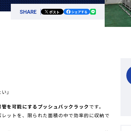
SHARE
ポスト
シェアする
」
たい」
保管を可能にするプッシュバックラック
です。
パレットを、限られた面積の中で効率的に収納で