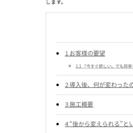
します。
1
お客様の要望
1.1
「今すぐ欲しい。でも将来
2
導入後、何が変わった
3
施工概要
4
“後から変えられる”と