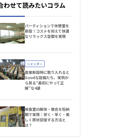
合わせて読みたいコラム
パーティションで休憩室を
新設！コストを抑えて快適
なリラックス空間を実現
シャッター
倉庫新設時に取り入れると
Goodな設備たち。実例か
ら見る“最初にやって正
解”な4選
検査室の解体・撤去を短納
期で実現｜安く・早く・美
しく原状回復する方法と
は？