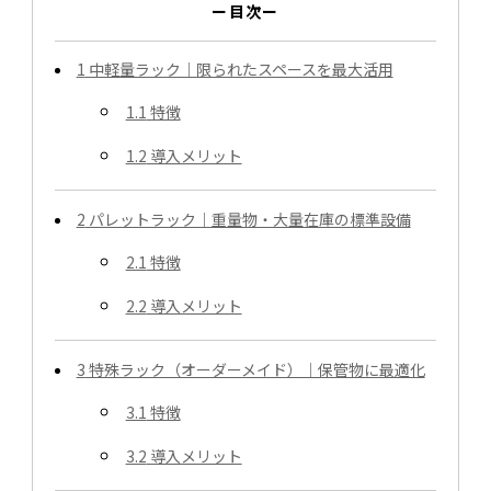
ー目次ー
1
中軽量ラック｜限られたスペースを最大活用
1.1
特徴
1.2
導入メリット
2
パレットラック｜重量物・大量在庫の標準設備
2.1
特徴
2.2
導入メリット
3
特殊ラック（オーダーメイド）｜保管物に最適化
3.1
特徴
3.2
導入メリット