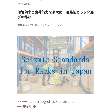
2026.03.24
保管効率と出荷能力を最大化！通路幅とラック選
びの秘訣
中軽量ラック
中量ラック
パレットラック
Japan Logistics Equipment
New
安全対策