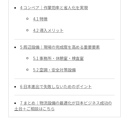
4
コンベア｜作業効率と省人化を実現
4.1
特徴
4.2
導入メリット
5
周辺設備｜現場の完成度を高める重要要素
5.1
事務所・休憩室・検査室
5.2
空調・安全対策設備
6
日本進出で失敗しないためのポイント
7
まとめ｜物流設備の最適化が日本ビジネス成功の
土台＋ご相談はこちら