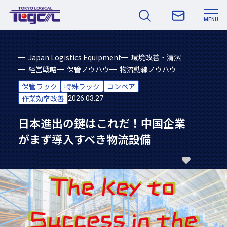
MENU
Japan Logistics Equipment
環境改善・清潔
経営戦略
保管ノウハウ
物流動線ノウハウ
保管ラック
特殊ラック
コンベア
作業効率改善
2026.03.27
日本進出の鍵はこれだ！中国企業
がまず導入すべき物流設備