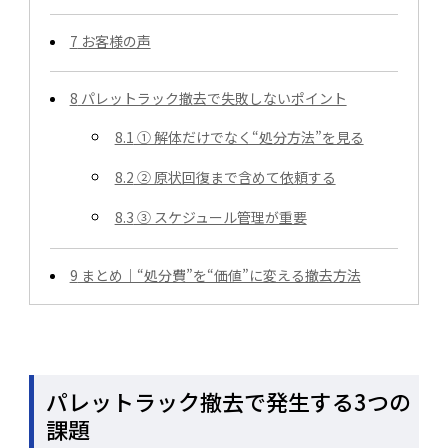
7
お客様の声
8
パレットラック撤去で失敗しないポイント
8.1
① 解体だけでなく“処分方法”を見る
8.2
② 原状回復まで含めて依頼する
8.3
③ スケジュール管理が重要
9
まとめ｜“処分費”を“価値”に変える撤去方法
パレットラック撤去で発生する3つの
課題