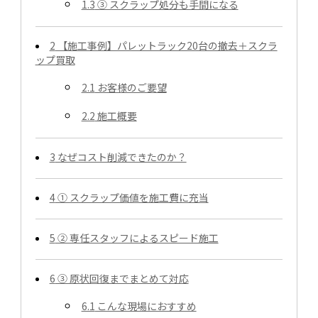
1.3
③ スクラップ処分も手間になる
2
【施工事例】パレットラック20台の撤去＋スクラ
ップ買取
2.1
お客様のご要望
2.2
施工概要
3
なぜコスト削減できたのか？
4
① スクラップ価値を施工費に充当
5
② 専任スタッフによるスピード施工
6
③ 原状回復までまとめて対応
6.1
こんな現場におすすめ