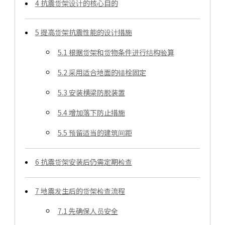
4
抗震货架设计的核心目的
5
提高货架抗震性能的设计措施
5.1
根据货架和货物条件进行结构验算
5.2
采用适合地面的锚栓固定
5.3
安装横梁防脱装置
5.4
增加落下防止措施
5.5
预留适当的建筑间距
6
抗震货架安装后仍需定期检查
7
地震发生后的货架检查流程
7.1
先确保人员安全