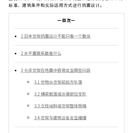
标准、建筑条件和实际运用方式进行抗震设计。
ー目次ー
1
日本货架抗震设计不能只看一个数值
2
水平震度系数是什么
3
仓库货架在地震中容易发生哪些问题
3.1
货物从货架前后方坠落
3.2
横梁脱落或连接部位变形
3.3
立柱倾斜或货架整体倒塌
3.4
货架与建筑设备发生碰撞