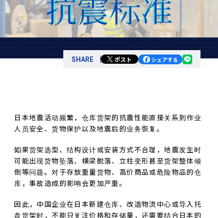
ポスト
SHARE
シェアする
日本地震活动频繁，仓库货架的抗震性能直接关系到作业
人员安全、货物保护以及地震后的业务恢复。
如果货架选型、结构设计或安装方式不合理，地震发生时
可能出现货物坠落、横梁脱落、立柱变形甚至货架整体倾
倒等问题。对于存放重量货物、高价商品或危险物品的仓
库，事故造成的影响会更加严重。
因此，中国企业在日本新建仓库、改造物流中心或导入托
盘货架时，不能只关注价格和存储量，还需要结合日本的