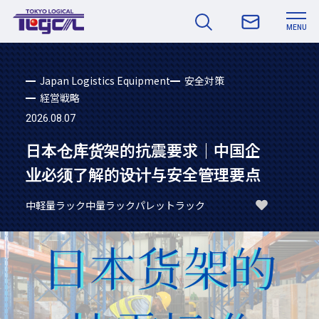
MENU
Japan Logistics Equipment
安全対策
経営戦略
2026.08.07
日本仓库货架的抗震要求｜中国企
业必须了解的设计与安全管理要点
中軽量ラック
中量ラック
パレットラック