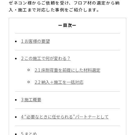
ゼネコン様からご依頼を受け、フロア材の選定から納
入・施工まで対応した事例をご紹介します。
ー目次ー
1
お客様の要望
2
この施工で何が変わる？
2.1
床耐荷重を前提にした材料選定
2.2
納入＋施工を一括対応
3
施工概要
4
“必要なときに任せられる”パートナーとして
5
まとめ