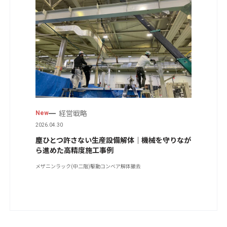
経営戦略
New
2026.04.30
塵ひとつ許さない生産設備解体｜機械を守りなが
ら進めた高精度施工事例
メザニンラック(中二階)
駆動コンベア
解体撤去