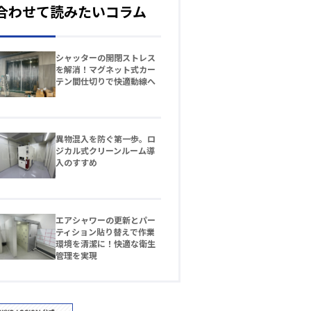
合わせて読みたいコラム
シャッターの開閉ストレス
を解消！マグネット式カー
テン間仕切りで快適動線へ
異物混入を防ぐ第一歩。ロ
ジカル式クリーンルーム導
入のすすめ
エアシャワーの更新とパー
ティション貼り替えで作業
環境を清潔に！快適な衛生
管理を実現