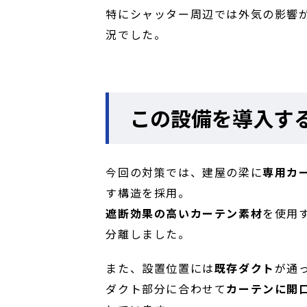
特にシャッター周辺では外気の影響
況でした。
この設備を導入す
今回の対策では、建屋の梁に
専用カ
す構造を採用。
遮断効果の高いカーテン素材
を使用
分離しました。
また、設置位置には
既存ダクト
が通
ダクト部分に合わせて
カーテンに開