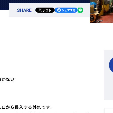
SHARE
ポスト
シェアする
効かない」
入口から侵入する外気
です。