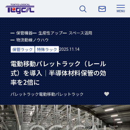
MENU
保管機器
生産性アップ
スペース活用
物流動線ノウハウ
保管ラック
特殊ラック
2025.11.14
電動移動パレットラック（レール
式）を導入｜半導体材料保管の効
率を2倍に
パレットラック
電動移動パレットラック