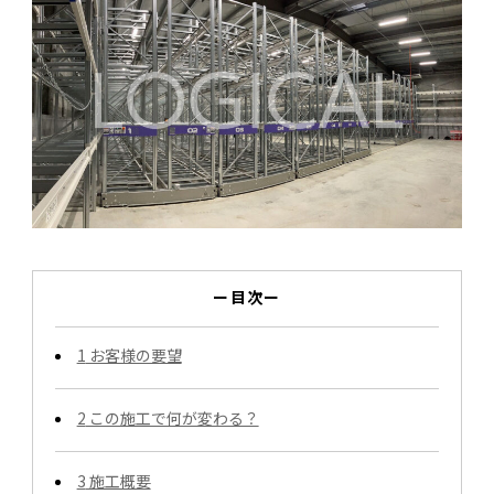
ー目次ー
1
お客様の要望
2
この施工で何が変わる？
3
施工概要