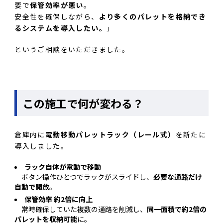
要で
保管効率が悪い
。
安全性を確保しながら、
より多くのパレットを格納でき
るシステムを導入したい。
」
というご相談をいただきました。
この施工で何が変わる？
倉庫内に
電動移動パレットラック（レール式）
を新たに
導入しました。
ラック自体が電動で移動
ボタン操作ひとつでラックがスライドし、
必要な通路だけ
自動で開放
。
保管効率 約2倍に向上
常時確保していた複数の通路を削減し、
同一面積で約2倍の
パレットを収納可能
に。