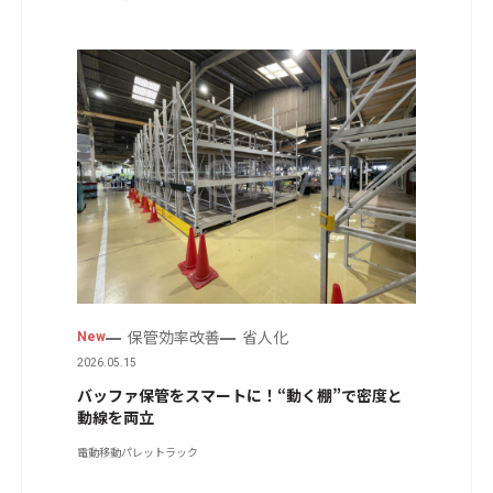
保管効率改善
省人化
New
2026.05.15
バッファ保管をスマートに！“動く棚”で密度と
動線を両立
電動移動パレットラック