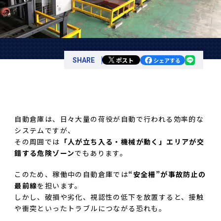
ポスト
SHARE
シェアする
自動倉庫は、日々大量の荷役が自動で行われる効率的な
システムですが、
その周囲では
「人が立ち入る・機械が動く」エリアが交
錯する危険ゾーン
でもあります。
このため、稼働中の自動倉庫では
“安全柵”が事故防止の
最前線
を担います。
しかし、破損や劣化、視認性の低下を放置すると、接触
や衝突といったトラブルにつながる恐れも。