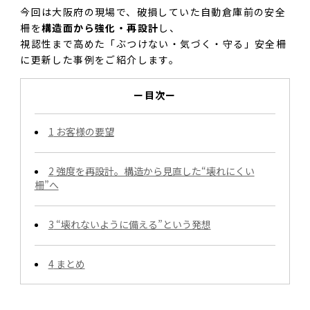
今回は大阪府の現場で、破損していた自動倉庫前の安全
柵を
構造面から強化・再設計
し、
視認性まで高めた「ぶつけない・気づく・守る」安全柵
に更新した事例をご紹介します。
ー目次ー
1
お客様の要望
2
強度を再設計。構造から見直した“壊れにくい
柵”へ
3
“壊れないように備える”という発想
4
まとめ