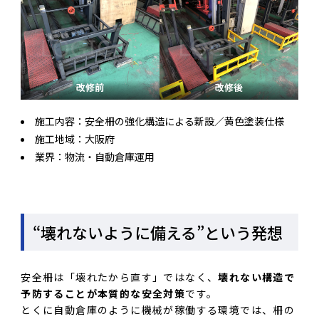
改修前
改修後
施工内容：安全柵の強化構造による新設／黄色塗装仕様
施工地域：大阪府
業界：物流・自動倉庫運用
“壊れないように備える”という発想
安全柵は「壊れたから直す」ではなく、
壊れない構造で
予防することが本質的な安全対策
です。
とくに自動倉庫のように機械が稼働する環境では、柵の